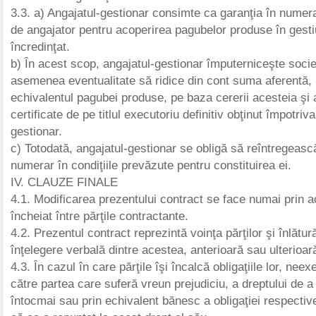
3.3. a) Angajatul-gestionar consimte ca garanţia în numerar
de angajator pentru acoperirea pagubelor produse în gesti
încredinţat.
b) În acest scop, angajatul-gestionar împuterniceşte socie
asemenea eventualitate să ridice din cont suma aferentă, 
echivalentul pagubei produse, pe baza cererii acesteia şi 
certificate de pe titlul executoriu definitiv obţinut împotriv
gestionar.
c) Totodată, angajatul-gestionar se obligă să reîntregeasc
numerar în condiţiile prevăzute pentru constituirea ei.
IV. CLAUZE FINALE
4.1. Modificarea prezentului contract se face numai prin ac
încheiat între părţile contractante.
4.2. Prezentul contract reprezintă voinţa părţilor şi înlătur
înţelegere verbală dintre acestea, anterioară sau ulterioară 
4.3. În cazul în care părţile îşi încalcă obligaţiile lor, neex
către partea care suferă vreun prejudiciu, a dreptului de 
întocmai sau prin echivalent bănesc a obligaţiei respecti