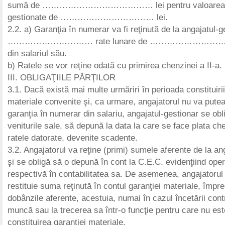
sumă de ………………………………… lei pentru valoarea b
gestionate de …………………………… lei.
2.2. a) Garanţia în numerar va fi reţinută de la angajatul-g
………………………… rate lunare de ………………………… le
din salariul său.
b) Ratele se vor reţine odată cu primirea chenzinei a II-a.
III. OBLIGAŢIILE PĂRŢILOR
3.1. Dacă există mai multe urmăriri în perioada constituirii
materiale convenite şi, ca urmare, angajatorul nu va putea
garanţia în numerar din salariu, angajatul-gestionar se obl
veniturile sale, să depună la data la care se face plata che
ratele datorate, devenite scadente.
3.2. Angajatorul va reţine (primi) sumele aferente de la an
şi se obligă să o depună în cont la C.E.C. evidenţiind ope
respectivă în contabilitatea sa. De asemenea, angajatorul
restituie suma reţinută în contul garanţiei materiale, împr
dobânzile aferente, acestuia, numai în cazul încetării cont
muncă sau la trecerea sa într-o funcţie pentru care nu es
constituirea garanţiei materiale.