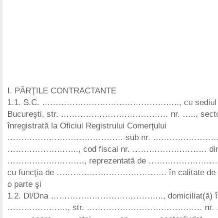
I. PĂRŢILE CONTRACTANTE
1.1. S.C. ………………………………………….., cu sediul so
Bucureşti, str. ………………………………… nr. ….., sector
înregistrată la Oficiul Registrului Comerţului
…………………………………… sub nr. ………………………
…………………….., cod fiscal nr. ……………………… di
………………………., reprezentată de ………………
cu funcţia de …………………………………. în calitate de ang
o parte şi
1.2. Dl/Dna ………………………………….., domiciliat(ă) î
…………………., str. …………………………………… nr. ……