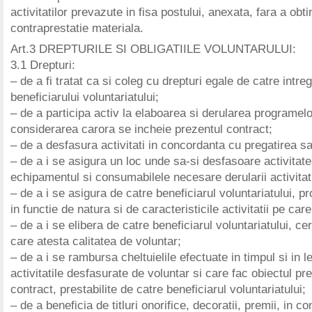
activitatilor prevazute in fisa postului, anexata, fara a obti
contraprestatie materiala.
Art.3 DREPTURILE SI OBLIGATIILE VOLUNTARULUI:
3.1 Drepturi:
– de a fi tratat ca si coleg cu drepturi egale de catre intreg
beneficiarului voluntariatului;
– de a participa activ la elaboarea si derularea programelo
considerarea carora se incheie prezentul contract;
– de a desfasura activitati in concordanta cu pregatirea sa
– de a i se asigura un loc unde sa-si desfasoare activitate
echipamentul si consumabilele necesare derularii activitati
– de a i se asigura de catre beneficiarul voluntariatului, pr
in functie de natura si de caracteristicile activitatii pe ca
– de a i se elibera de catre beneficiarul voluntariatului, cer
care atesta calitatea de voluntar;
– de a i se rambursa cheltuielile efectuate in timpul si in 
activitatile desfasurate de voluntar si care fac obiectul pr
contract, prestabilite de catre beneficiarul voluntariatului;
– de a beneficia de titluri onorifice, decoratii, premii, in cond