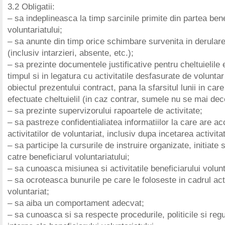
3.2 Obligatii:
– sa indeplineasca la timp sarcinile primite din partea bene
voluntariatului;
– sa anunte din timp orice schimbare survenita in derular
(inclusiv intarzieri, absente, etc.);
– sa prezinte documentele justificative pentru cheltuielile 
timpul si in legatura cu activitatile desfasurate de voluntar
obiectul prezentului contract, pana la sfarsitul lunii in care
efectuate cheltuielil (in caz contrar, sumele nu se mai de
– sa prezinte supervizorului rapoartele de activitate;
– sa pastreze confidentialiatea informatiilor la care are ac
activitatilor de voluntariat, inclusiv dupa incetarea activitat
– sa participe la cursurile de instruire organizate, initiat
catre beneficiarul voluntariatului;
– sa cunoasca misiunea si activitatile beneficiarului volunt
– sa ocroteasca bunurile pe care le foloseste in cadrul acti
voluntariat;
– sa aiba un comportament adecvat;
– sa cunoasca si sa respecte procedurile, politicile si re