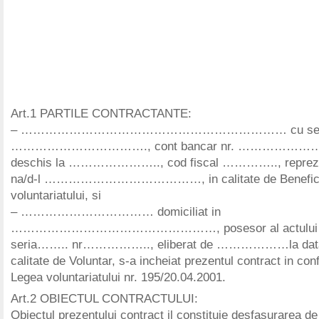
Art.1 PARTILE CONTRACTANTE:
– ………………………………………………………… cu sediu
……………………………., cont bancar nr. ……………
deschis la ………………….., cod fiscal ………….., reprezen
na/d-l …………………………………, in calitate de Benefici
voluntariatului, si
– …………………………… domiciliat in
……………………………………………, posesor al actului de 
seria…….. nr…………….., eliberat de ………………la da
calitate de Voluntar, s-a incheiat prezentul contract in con
Legea voluntariatului nr. 195/20.04.2001.
Art.2 OBIECTUL CONTRACTULUI:
Obiectul prezentului contract il constituie desfasurarea de