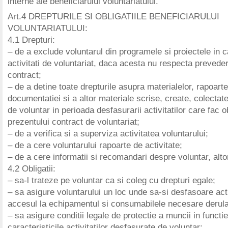
interne ale beneficiarului voluntariatului.
Art.4 DREPTURILE SI OBLIGATIILE BENEFICIARULUI
VOLUNTARIATULUI:
4.1 Drepturi:
– de a exclude voluntarul din programele si proiectele in 
activitati de voluntariat, daca acesta nu respecta preveder
contract;
– de a detine toate drepturile asupra materialelor, rapoartel
documentatiei si a altor materiale scrise, create, colectat
de voluntar in perioada desfasurarii activitatilor care fac o
prezentului contract de voluntariat;
– de a verifica si a superviza activitatea voluntarului;
– de a cere voluntarului rapoarte de activitate;
– de a cere informatii si recomandari despre voluntar, alt
4.2 Obligatii:
– sa-l trateze pe voluntar ca si coleg cu drepturi egale;
– sa asigure voluntarului un loc unde sa-si desfasoare acti
accesul la echipamentul si consumabilele necesare derularii
– sa asigure conditii legale de protectie a muncii in functi
caracteristicile activitatilor desfasurate de voluntar;