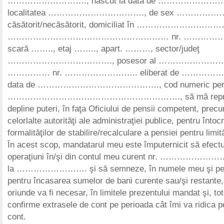
………………………., născut la data de …………………
localitatea ……………………………., de sex ………………
căsătorit/necăsătorit, domiciliat în …………………………
………………………………………………… nr. ………………., 
scară …….., etaj …….., apart. ………, sector/judeţ
………………………………., posesor al ……………………….
…………… nr. …………………….. eliberat de ……………
data de ……………………………………., cod numeric pers
……………………………………………………., să mă reprezi
depline puteri, în faţa Oficiului de pensii competent, precu
celorlalte autorităţi ale administraţiei publice, pentru întoc
formalităţilor de stabilire/recalculare a pensiei pentru limi
În acest scop, mandatarul meu este împuternicit să efect
operaţiuni în/şi din contul meu curent nr. ………………
la ……………………. şi să semneze, în numele meu şi pent
pentru încasarea sumelor de bani curente sau/şi restante
oriunde va fi necesar, în limitele prezentului mandat şi, to
confirme extrasele de cont pe perioada cât îmi va ridica 
cont.