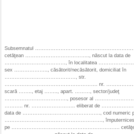
Subsemnatul ………………………………………………
cetăţean ……………………………….., născut la data de
………………………………, în localitatea …………………
sex ……………….., căsătorit/necăsătorit, domiciliat în
……………………………………, str.
………………………………………………. nr. ………………., b
scară …….., etaj …….., apart. ………, sector/judeţ
………………………………., posesor al …………………………
……….. nr. …………………….. eliberat de ………………
data de ………………………………………., cod numeric pe
…………………………………………………., împuternicesc pr
pe ………………………………………………………. cetăţe