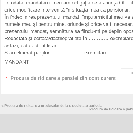
Totodată, mandatarul meu are obligaţia de a anunţa Oficiul
orice modificare intervenită în situaţia mea ca pensionar.
În îndeplinirea prezentului mandat, împuternicitul meu va
numele meu şi pentru mine, oriunde şi orice va fi necesar, 
prezentului mandat, semnătura sa fiindu-mi pe deplin opoz
Redactată şi editată/dactilografiată în ………… exempla
astăzi, data autentificării.
S-au eliberat părţilor ………………. exemplare.
MANDANT
m
Procura de ridicare a pensiei din cont curent
«
Procura de ridicare a produselor de la o societate agricola
Procura de ridicare a pensi